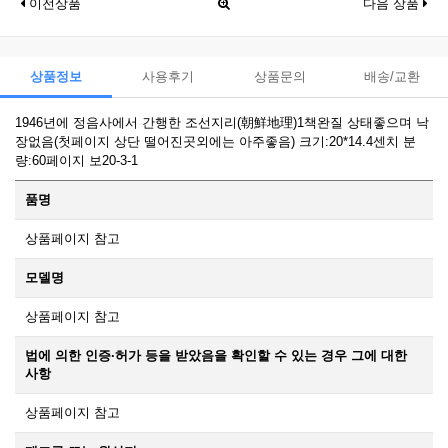
이전상품
다음 상품
상품정보
사용후기
상품문의
배송/교환
1946년에 정음사에서 간행한 조선지리(朝鮮地理)1책완질 상태좋으며 낙
장없음(첫페이지 상단 떨어진곳외에는 아주좋음) 크기:20*14.4센치 분
량:60페이지 보20-3-1
품명
상품페이지 참고
모델명
상품페이지 참고
법에 의한 인증·허가 등을 받았음을 확인할 수 있는 경우 그에 대한
사항
상품페이지 참고