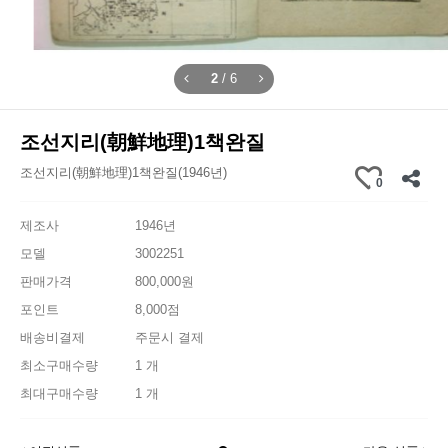
2
/
6
조선지리(朝鮮地理)1책완질
조선지리(朝鮮地理)1책완질(1946년)
0
제조사
1946년
모델
3002251
판매가격
800,000원
포인트
8,000점
배송비결제
주문시 결제
최소구매수량
1 개
최대구매수량
1 개