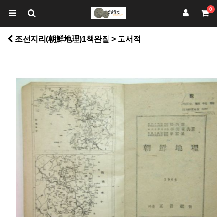
0
조선지리(朝鮮地理)1책완질 > 고서적