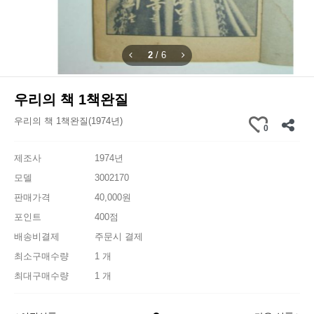
2
/
6
우리의 책 1책완질
우리의 책 1책완질(1974년)
0
제조사
1974년
모델
3002170
판매가격
40,000원
포인트
400점
배송비결제
주문시 결제
최소구매수량
1 개
최대구매수량
1 개