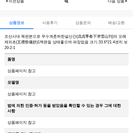
이전상품
다음 상품
상품정보
사용후기
상품문의
배송/교환
조선시대 목판본으로 무수계춘하한설산간(戊戌季春下澣雪山刊)의 오례
제의초(五禮祭儀抄)1책완질 상태좋으며 파장없음 크기:33.6*21.4센치 보
20-2-1
품명
상품페이지 참고
모델명
상품페이지 참고
법에 의한 인증·허가 등을 받았음을 확인할 수 있는 경우 그에 대한
사항
상품페이지 참고