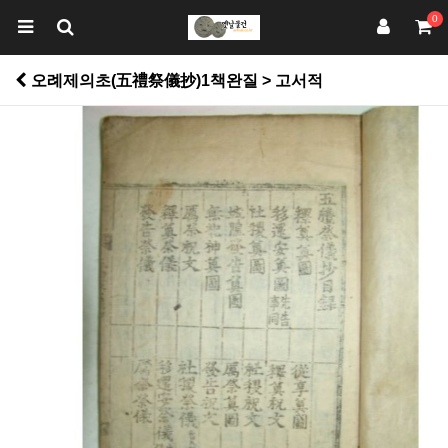
0
오례제의초(五禮祭儀抄)1책완질 > 고서적