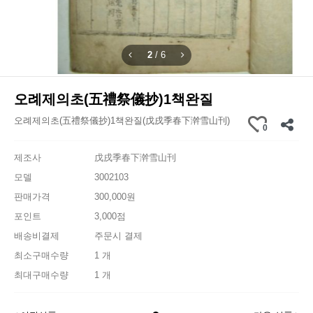
2
/
6
오례제의초(五禮祭儀抄)1책완질
오례제의초(五禮祭儀抄)1책완질(戊戌季春下澣雪山刊)
0
제조사
戊戌季春下澣雪山刊
모델
3002103
판매가격
300,000원
포인트
3,000점
배송비결제
주문시 결제
최소구매수량
1 개
최대구매수량
1 개