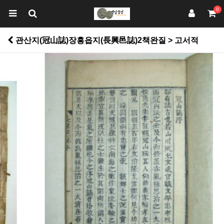
0
관산지(冠山誌)장흥읍지(長興邑誌)2책완질 > 고서적