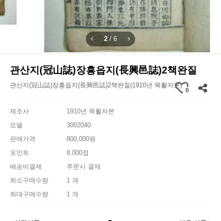
2
/
6
관산지(冠山誌)장흥읍지(長興邑誌)2책완질
관산지(冠山誌)장흥읍지(長興邑誌)2책완질(1910년 목활자본)
0
제조사
1910년 목활자본
모델
3002040
판매가격
800,000원
포인트
8,000점
배송비결제
주문시 결제
최소구매수량
1 개
최대구매수량
1 개