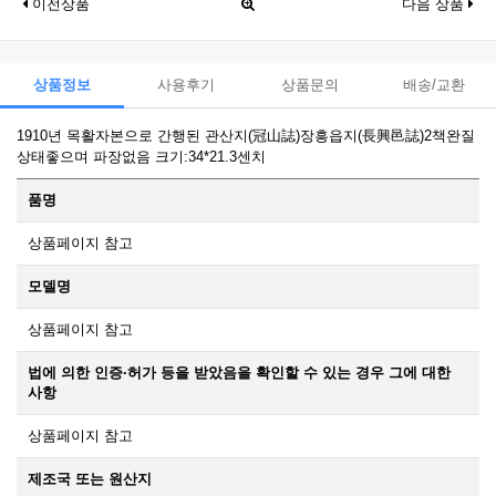
이전상품
다음 상품
상품정보
사용후기
상품문의
배송/교환
1910년 목활자본으로 간행된 관산지(冠山誌)장흥읍지(長興邑誌)2책완질
상태좋으며 파장없음 크기:34*21.3센치
품명
상품페이지 참고
모델명
상품페이지 참고
법에 의한 인증·허가 등을 받았음을 확인할 수 있는 경우 그에 대한
사항
상품페이지 참고
제조국 또는 원산지