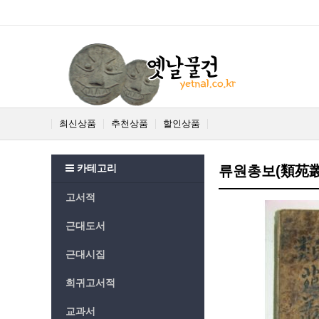
최신상품
추천상품
할인상품
카테고리
류원총보(類苑叢寶
고서적
근대도서
근대시집
희귀고서적
교과서