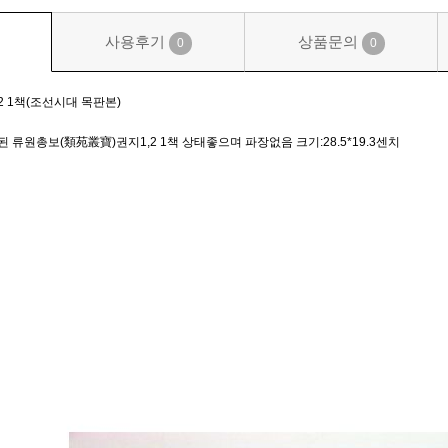
사용후기
상품문의
0
0
 1책(조선시대 목판본)
류원총보(類苑叢寶)권지1,2 1책 상태좋으며 파장없음 크기:28.5*19.3센치