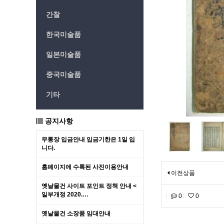
간찰
한국미술품
일본미술품
중국미술품
기타
공지사항
무통장 입금안내 입금기한은 1일 입
니다.
홈페이지에 수록된 사진이용안내
이전상품
옛날물건 사이트 포인트 정책 안내 <
일부개정 2020.…
0
0
옛날물건 소장품 임대안내