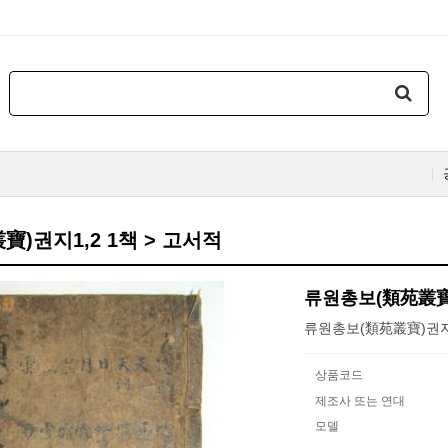
)권지1,2 1책 > 고서적
류원총보(類苑叢寶)
류원총보(類苑叢寶)권지1
상품코드
제조사 또는 연대
모델