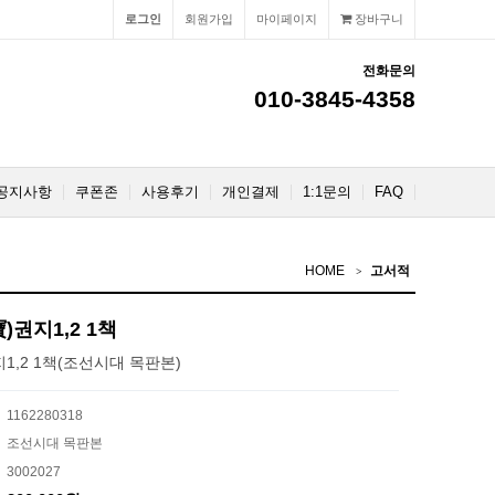
로그인
회원가입
마이페이지
장바구니
전화문의
010-3845-4358
공지사항
쿠폰존
사용후기
개인결제
1:1문의
FAQ
HOME
고서적
권지1,2 1책
,2 1책(조선시대 목판본)
1162280318
조선시대 목판본
3002027