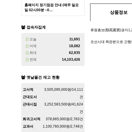
홈페이지 정기점검 안내 (매주 일요
일 02시00분 ~0…
상품정보
접속자집계
류원총보(類苑叢寶)권지1,2
오늘
11,691
조선시대 목판본으로 간행된 
어제
18,082
최대
62,935
전체
14,103,426
옛날물건 재고 현황
고서적
3,505,095,000원/14,111
근대도서
건
근대시집
3,252,583,500원/41,624
건
희귀고서적
378,665,000원/2,783건
교과서
1,100,760,000원/2,748건