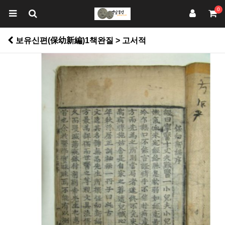
0
보유신편(保幼新編)1책완질 > 고서적