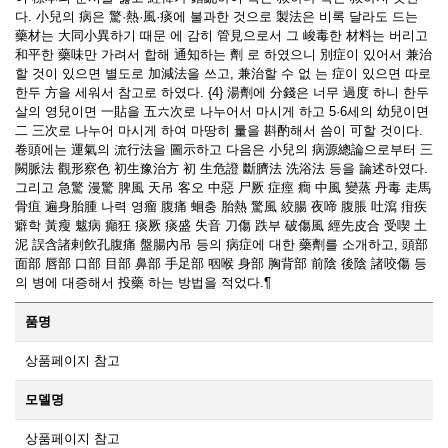
다. 小兒의 病은 驚·熱·風·痰에 불과한 것으로 製法은 비록 달라도 드는
藥材는 大同小異하기 때문 에 감히 管見으로서 그 峻毒한 材料는 버리고
和平한 藥味만 가려서 합해 通知하는 劑 로 하였으니 別症이 있어서 兼治
할 것이 있으면 별도로 加減法을 쓰고, 兼治할 수 없 는 症이 있으면 따로
한두 方을 세워서 참고로 하였다. {4} 湯劑에 分錢은 너무 過度 하니 한두
살의 영兒이면 一貼을 五六次로 나누어서 마시게 하고 5·6세의 幼兒이면
二 三次로 나누어 마시게 하여 마땅히 量을 斟酌해서 씀이 可할 것이다.
卷頭에는 運氣의 流行法을 圖示하고 다음은 小兒의 病源總論으로부터 三
闕脈法 觀形察色 初生豫治方 初 生危證 斷臍法 洗浴法 등을 論述하였다.
그리고 急驚 漫驚 脾風 天吊 客오 中惡 尸厥 症痙 癎 中風 變蒸 丹毒 走馬
骨疽 遍身胎腫 나력 영瘤 腹痛 蛔충 胎熱 驚風 絞腸 夜啼 腹脹 吐瀉 疳疾
癖학 黃瘦 魃病 癲狂 痰厥 痰盛 失音 刀傷 跌부 破傷風 經先皮合 受喫 土
泥 誤含諸剌飮孔腹痛 盤腸內吊 등의 病症에 대한 藥劑를 소개하고, 頭部
面部 唇部 口部 目部 鼻部 手足部 咽喉 身部 胸背部 前陰 後陰 諸咬傷 등
의 병에 대증해서 投藥 하는 방법을 적었다.¶
품명
상품페이지 참고
모델명
상품페이지 참고