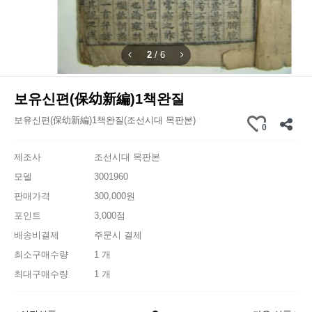
2
/
6
보유신편(保幼新編)1책완질
보유신편(保幼新編)1책완질(조선시대 목판본)
0
제조사
조선시대 목판본
모델
3001960
판매가격
300,000원
포인트
3,000점
배송비결제
주문시 결제
최소구매수량
1 개
최대구매수량
1 개