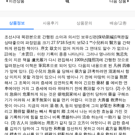
이전상품
다음 상품
상품정보
사용후기
상품문의
배송/교환
조선시대 목판본으로 간행된 소아과 의서인 보유신편(保幼新編)1책완질
상태좋으며 파장없음 크기:27.5*18.5센치 보52-1 **小兒科의 醫方을 간략
하게 편집한 책이다. 序文 跋文이 없어 저자와 그 연대도 알수 가 없으나
註에는 「水雲日」이란 기록이 종종 나타난다. 그러나 명나라의 無忌先
生이 지은 책을 盧光履가 다시 편집해서 1909년(隆熙3)에 간행한 것으로
알려졌는데 이책은 筆寫本으로 되어 있다. 다음의 내용으로 된 凡例 四條
가 앞에 있다. {1} 小兒의 急病 을 당해서 藥方을 詳考하려면 混迷해서 항
상 미치지 못할 걱정이 있으니 아직 병이나 기 전에 마땅히 이것을 熟覽
해서 그 조목이 여러 증세에 요연하도록 하여 긴요한 藥材 를 예비한 연
후에야만 거의 그 증세에 따라 위태하기 전에 救治할 수가 있다. {2} 小 兒
의 急病이 危重하게 되는 것은 僻地貧家에서 졸연히 당하여 藥을 구해쓰
기가 어려워 서 束手無策이 됨을 면키 어렵다. 이것은 大壽를 救濟하는
뜻이 아니다. 지금의 여러 湯·散·丸 등의 방법중에 그의 妙緊한 和劑를 가
리고 難得할 藥材는 빼서 특별히 鄕 土에서 나는 비슷한 효능을 가진 것
을 기록하기에 힘을 썼으니 비록 僭越하나마 活命 하는데 一助가 될 것이
다. {3} 古人의 治病에는 用意가 같지 않고 立方이 여럿이니 위 급한 증세
를 갑자기 당하여 그 적당한 和劑를 정선하지 못하고 여러 處方을 雜用하
여 標本의 순서를 잃고 經褘가 錯亂하여 혹은 救하나 혹은 救하지 못한