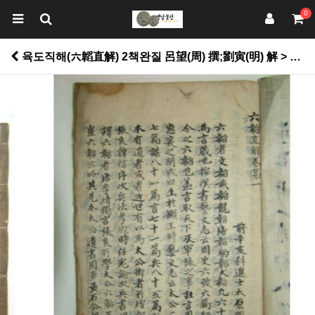
0
육도직해(六韜直解) 2책완질 呂望(周) 撰;劉寅(明) 解 > 고서적