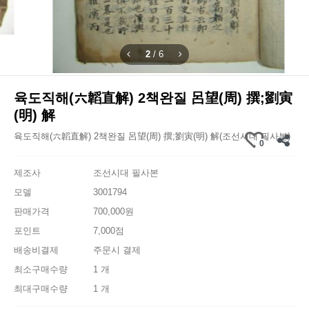
2
/
6
육도직해(六韜直解) 2책완질 呂望(周) 撰;劉寅
(明) 解
육도직해(六韜直解) 2책완질 呂望(周) 撰;劉寅(明) 解(조선시대 필사본)
0
제조사
조선시대 필사본
모델
3001794
판매가격
700,000원
포인트
7,000점
배송비결제
주문시 결제
최소구매수량
1 개
최대구매수량
1 개