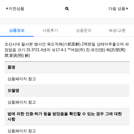
이전상품
다음 상품
상품정보
사용후기
상품문의
배송/교환
조선시대 필사본 병서인 육도직해(六韜直解) 2책완질 상태아주좋으며 파
장없음 크기:31.5*21.4센치 보17-4-1 **여망(주) 찬;유인(명) 해(呂望(周)
撰;劉寅(明) 解)
품명
상품페이지 참고
모델명
상품페이지 참고
법에 의한 인증·허가 등을 받았음을 확인할 수 있는 경우 그에 대한
사항
상품페이지 참고