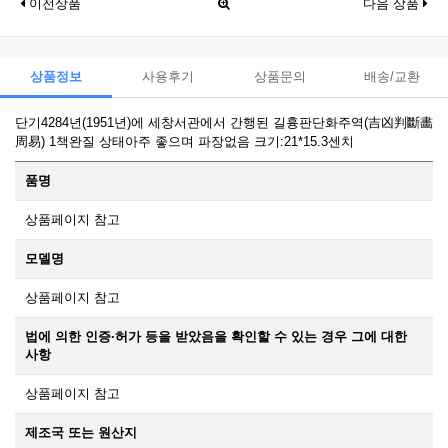
이전상품
다음 상품
상품정보
사용후기
상품문의
배송/교환
단기4284년(1951년)에 세창서관에서 간행된 길흉판단화주역(吉凶判斷畵
周易) 1책완질 상태아주 좋으며 파장없음 크기:21*15.3센치
품명
상품페이지 참고
모델명
상품페이지 참고
법에 의한 인증·허가 등을 받았음을 확인할 수 있는 경우 그에 대한
사항
상품페이지 참고
제조국 또는 원산지