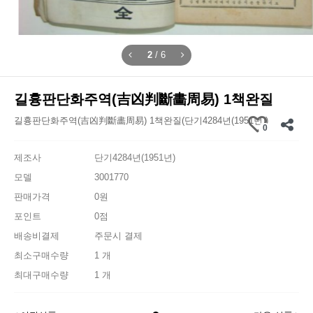
2
/
6
길흉판단화주역(吉凶判斷畵周易) 1책완질
길흉판단화주역(吉凶判斷畵周易) 1책완질(단기4284년(1951년))
0
제조사
단기4284년(1951년)
모델
3001770
판매가격
0원
포인트
0점
배송비결제
주문시 결제
최소구매수량
1 개
최대구매수량
1 개