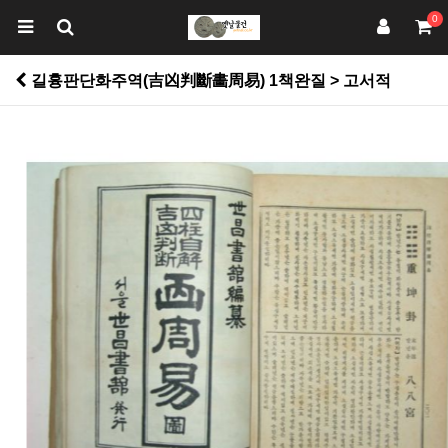
0
길흉판단화주역(吉凶判斷畵周易) 1책완질 > 고서적