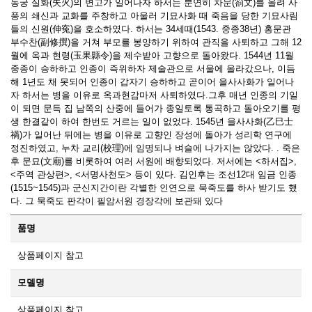
동궁 실화(失火)의 변고가 일어나자 하서는 분연히 차문(箚文)를 올려 사
풍의 쇄신과 교화를 주창하고 아울러 기묘사화 때 죽음을 당한 기묘사림
들의 신원(伸寃)을 호소하였다. 하서는 34세때(1543. 중종38년) 홍문관
부수찬(副修撰)을 거쳐 부모를 봉양하기 위하여 관직을 사퇴하고 그해 12
월에 옥과 현령(玉果縣令)을 제수받아 고향으로 돌아왔다. 1544년 11월
중종이 승하하고 인종이 즉위하자 제술관으로 서울에 올라갔으나, 이듬
해 1년도 채 못되어 인종이 갑자기 승하하고 곧이어 을사사화가 일어나
자 하서는 병을 이유로 옥과현감마저 사퇴하였다.그후 매년 인종의 기일
이 되면 문득 집 남쪽의 산중에 들어가 종일토록 통곡하고 돌아오기를 평
생 한결같이 하여 한번도 거르는 일이 없었다. 1545년 을사사화(乙巳士
禍)가 일어난 뒤에는 병을 이유로 고향인 장성에 돌아가 성리학 연구에
정진하였고, 누차 교리(校理)에 임명되나 벼슬에 나가지는 않았다. . 죽은
후 문묘(文廟)를 비롯하여 여러 서원에 배향되었다. 저서에는 <하서집>,
<주역 관상편>, <서명사천도> 등이 있다. 김인후는 조선12대 임금 인종
(1515~1545)과 군신지간이란 각별한 인연으로 묵죽도를 하사 받기도 했
다. 그 묵죽도 판각이 필암서원 경장각에 보관돼 있다
품명
상품페이지 참고
모델명
상품페이지 참고