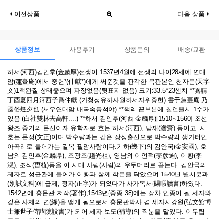
이전상품
다음 상품
상품정보
사용후기
상품문의
배송/교환
하서(河西)김인후(金麟厚)선생이 1537년4월에 선생의 나이28세에 연대
암(蓮臺庵)에서 중헌*(仲獻*)에게 써준것을 판각한 목판본인 천자문(天字
文)1책완질 상태좋으며 파장없음(뒷표지 없음) 크기:33.5*23센치 **嘉請
丁酉夏四月河西子爲仲獻 (가청정유하사월하서자위중헌) 書于蓮臺庵 乃
國俗燈夕也 (서우연대암 내국속등석야) **책의 끝부분에 칠언율시 1수가
있음 (白社雙林去高軒....) **하서 김인후(河西 金麟厚)[1510∼1560] 조선
왕조 중기의 문신이자 유학자로 호는 하서(河西), 담재(澹齋) 등이고, 시
호는 문정(文正)이며 박수량과는 같은 장성출신으로 박수량의 생가터인
아곡리로 들어가는 길복 필암사람이다.기하(畿下)의 김안국(金安國), 호
남의 김인후(金麟厚), 조광조(趙光祖), 영남의 이언적(李彦迪), 이황(李
滉), 조식(曺植)등을 이 시대 사림(사림)의 우두머리로 꼽는다. 김안국의
제자로 성균관에 들어가 이황과 함께 학문을 닦았으며 1540년 별시문과
(別試文科)에 급제, 정자(正字)가 되었다가 사가독서(賜暇讀書)하였다.
1542년에 홍문관 저작(著作),1543년(중종 38)에는 장차 인종이 될 세자와
깊은 사제의 연(緣)을 맺게 됨으로서 홍문관박사 겸 세자시강원(弘文館博
士兼世子侍講院設書)가 되어 세자 보도(補導)의 직분을 맡았다. 이무렵