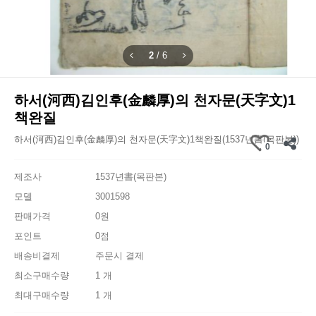
2
/
6
하서(河西)김인후(金麟厚)의 천자문(天字文)1
책완질
하서(河西)김인후(金麟厚)의 천자문(天字文)1책완질(1537년書(목판본))
0
제조사
1537년書(목판본)
모델
3001598
판매가격
0원
포인트
0점
배송비결제
주문시 결제
최소구매수량
1 개
최대구매수량
1 개