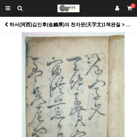
0
하서(河西)김인후(金麟厚)의 천자문(天字文)1책완질 > 고서적