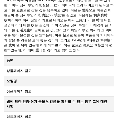
1672)과 아우 이현일(1627~1704)이 道學으로서 세상에 드러날 수 있게
한 어머니 장씨 부인의 행실은 二程의 어머니의 그것과 비교가 된다고 하
고 이를 교훈으로 삼을 것을 당부하고 있다. 다음은 附錄으로 아들인 이
현일이 쓴 장씨부인의 '行實記'와 '壙誌'를 실었고, 다음에는 '傳家寶帖
跋'이라하여 이씨 집안의 가보로 내려오는 이씨 三絶에 의 한 帖에 대한
설명과 이에 대한 跋을 실었다. 이씨 삼절은 장씨 부인이 10세경에 쓴 시
와 이를 石溪先生이 글씨로 쓴 것, 그리고 이휘일의 부인 박씨가 그 위에
수를 놓아 완성한 것을 말하는데, 이를 帖으로 만들어 후손들이 거기에다
가 발을 쓴 것들을 모아 놓은 것이다. 그리고 1904년에 9대손인 李壽炳이
쓴 跋이 맨 뒤에 있는데 이에 의하면 이 책은 玄孫인 冷泉公 李猷遠이 편
찬하였는데, 이 때에 重刊한 것이라고 밝히고 있다
품명
상품페이지 참고
모델명
상품페이지 참고
법에 의한 인증·허가 등을 받았음을 확인할 수 있는 경우 그에 대한
사항
상품페이지 참고