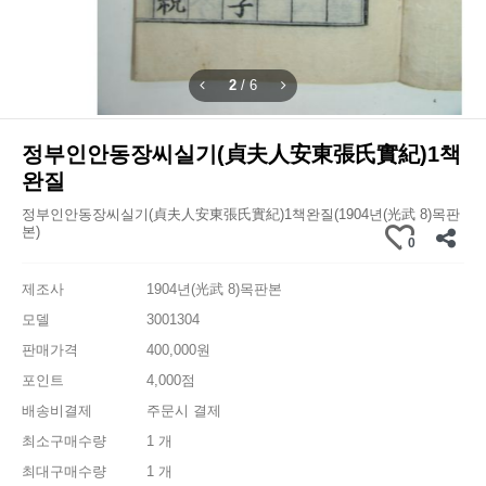
2
/
6
정부인안동장씨실기(貞夫人安東張氏實紀)1책
완질
정부인안동장씨실기(貞夫人安東張氏實紀)1책완질(1904년(光武 8)목판
본)
0
제조사
1904년(光武 8)목판본
모델
3001304
판매가격
400,000원
포인트
4,000점
배송비결제
주문시 결제
최소구매수량
1 개
최대구매수량
1 개