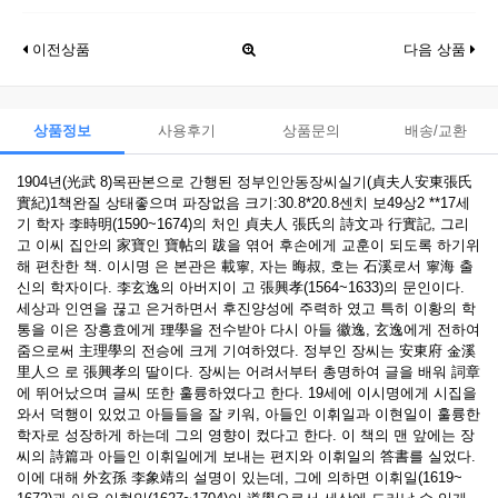
이전상품
다음 상품
상품정보
사용후기
상품문의
배송/교환
1904년(光武 8)목판본으로 간행된 정부인안동장씨실기(貞夫人安東張氏
實紀)1책완질 상태좋으며 파장없음 크기:30.8*20.8센치 보49상2 **17세
기 학자 李時明(1590~1674)의 처인 貞夫人 張氏의 詩文과 行實記, 그리
고 이씨 집안의 家寶인 寶帖의 跋을 엮어 후손에게 교훈이 되도록 하기위
해 편찬한 책. 이시명 은 본관은 載寧, 자는 晦叔, 호는 石溪로서 寧海 출
신의 학자이다. 李玄逸의 아버지이 고 張興孝(1564~1633)의 문인이다.
세상과 인연을 끊고 은거하면서 후진양성에 주력하 였고 특히 이황의 학
통을 이은 장흥효에게 理學을 전수받아 다시 아들 徽逸, 玄逸에게 전하여
줌으로써 主理學의 전승에 크게 기여하였다. 정부인 장씨는 安東府 金溪
里人으 로 張興孝의 딸이다. 장씨는 어려서부터 총명하여 글을 배워 詞章
에 뛰어났으며 글씨 또한 훌륭하였다고 한다. 19세에 이시명에게 시집을
와서 덕행이 있었고 아들들을 잘 키워, 아들인 이휘일과 이현일이 훌륭한
학자로 성장하게 하는데 그의 영향이 컸다고 한다. 이 책의 맨 앞에는 장
씨의 詩篇과 아들인 이휘일에게 보내는 편지와 이휘일의 答書를 실었다.
이에 대해 外玄孫 李象靖의 설명이 있는데, 그에 의하면 이휘일(1619~