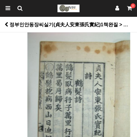
0
정부인안동장씨실기(貞夫人安東張氏實紀)1책완질 > 고서적