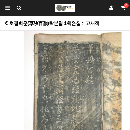
0
초결백운(草訣百韻)탁본첩 1책완질 > 고서적