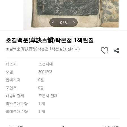
2
/
6
초결백운(草訣百韻)탁본첩 1책완질
초결백운(草訣百韻)탁본첩 1책완질(조선시대)
0
제조사
조선시대
모델
3001293
판매가격
0원
포인트
0점
배송비결제
주문시 결제
최소구매수량
1 개
최대구매수량
1 개