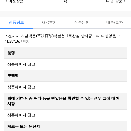
이전상품
다음 상품
상품정보
사용후기
상품문의
배송/교환
조선시대 초결백운(草訣百韻)탁본첩 1책완질 상태좋으며 파장없음 크
기:28*16.7센치
품명
상품페이지 참고
모델명
상품페이지 참고
법에 의한 인증·허가 등을 받았음을 확인할 수 있는 경우 그에 대한
사항
상품페이지 참고
제조국 또는 원산지