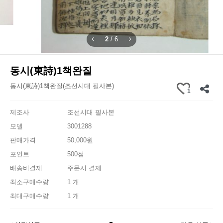
2
/
6
동시(東詩)1책완질
동시(東詩)1책완질(조선시대 필사본)
1
제조사
조선시대 필사본
모델
3001288
판매가격
50,000원
포인트
500점
배송비결제
주문시 결제
최소구매수량
1 개
최대구매수량
1 개