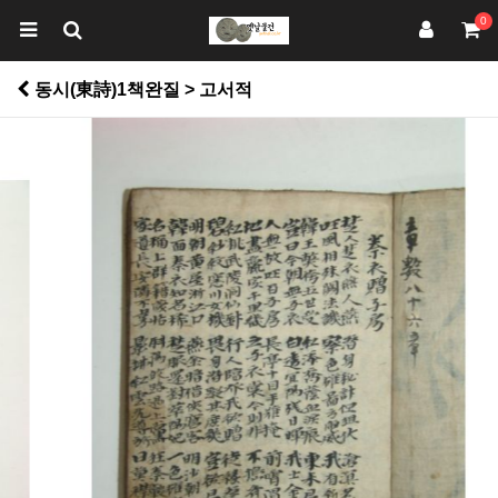
0
동시(東詩)1책완질 > 고서적