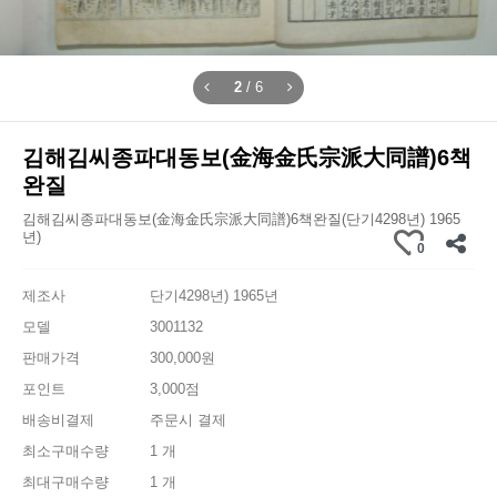
2
/
6
김해김씨종파대동보(金海金氏宗派大同譜)6책
완질
김해김씨종파대동보(金海金氏宗派大同譜)6책완질(단기4298년) 1965
년)
0
제조사
단기4298년) 1965년
모델
3001132
판매가격
300,000원
포인트
3,000점
배송비결제
주문시 결제
최소구매수량
1 개
최대구매수량
1 개