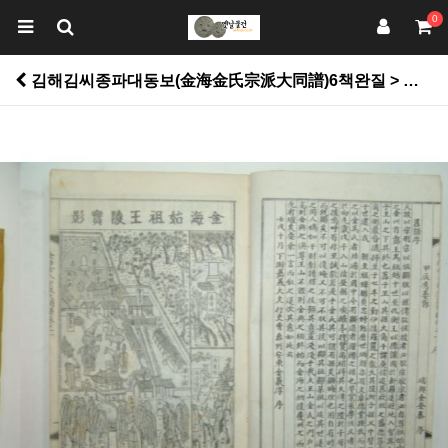
0
김해김씨종파대동보(金海金氏宗派大同譜)6책완질 > 고서적