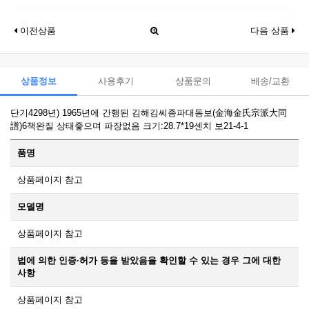
이전상품
다음 상품
상품정보
사용후기
상품문의
배송/교환
단기4298년) 1965년에 간행된 김해김씨종파대동보(金海金氏宗派大同
譜)6책완질 상태좋으며 파장없음 크기:28.7*19센치 보21-4-1
품명
상품페이지 참고
모델명
상품페이지 참고
법에 의한 인증·허가 등을 받았음을 확인할 수 있는 경우 그에 대한
사항
상품페이지 참고