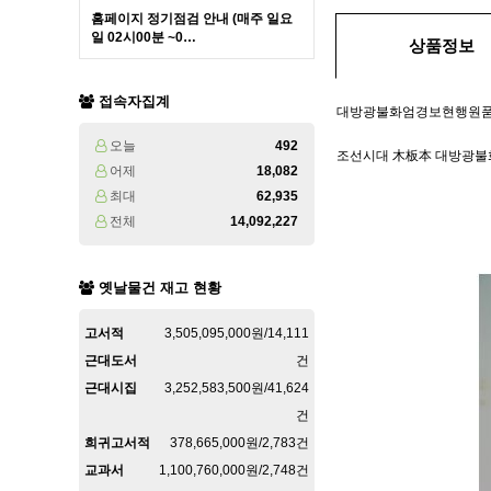
홈페이지 정기점검 안내 (매주 일요
일 02시00분 ~0…
상품정보
접속자집계
대방광불화엄경보현행원품
오늘
492
조선시대 木板本 대방광불
어제
18,082
최대
62,935
전체
14,092,227
옛날물건 재고 현황
고서적
3,505,095,000원/14,111
근대도서
건
근대시집
3,252,583,500원/41,624
건
희귀고서적
378,665,000원/2,783건
교과서
1,100,760,000원/2,748건