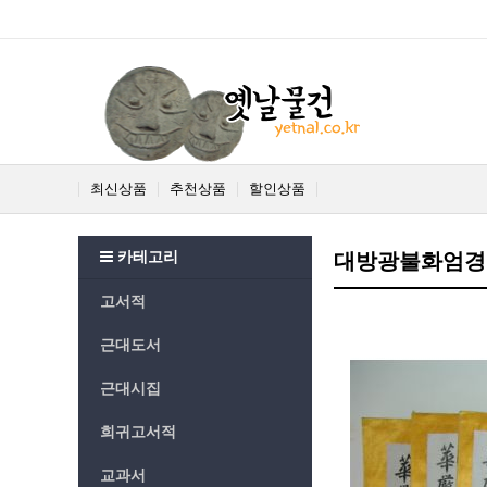
최신상품
추천상품
할인상품
카테고리
대방광불화엄경
고서적
근대도서
근대시집
희귀고서적
교과서