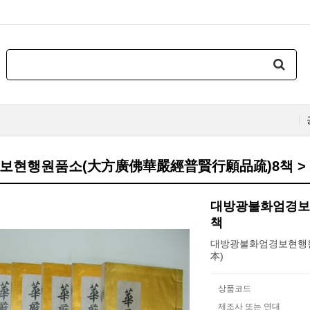
보현행원품소(大方廣佛華嚴經普賢行願品疏)8책 >
대방광불화엄경보
책
대방광불화엄경보현행원
本)
상품코드
제조사 또는 연대