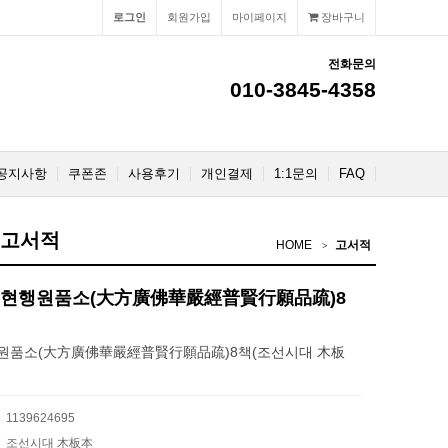
로그인
회원가입
마이페이지
장바구니
전화문의
010-3845-4358
공지사항
쿠폰존
사용후기
개인결제
1:1문의
FAQ
 고서적
HOME
고서적
현행원품소(大方廣佛華嚴經普賢行願品疏)8
품소(大方廣佛華嚴經普賢行願品疏)8책(조선시대 木板
1139624695
조선시대 木板本