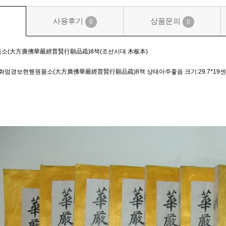
사용후기
상품문의
0
0
소(大方廣佛華嚴經普賢行願品疏)8책(조선시대 木板本)
화엄경보현행원품소(大方廣佛華嚴經普賢行願品疏)8책 상태아주좋음 크기:29.7*19