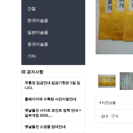
간찰
한국미술품
일본미술품
중국미술품
기타
공지사항
무통장 입금안내 입금기한은 1일 입
니다.
홈페이지에 수록된 사진이용안내
이전상품
옛날물건 사이트 포인트 정책 안내 <
일부개정 2020.…
0
0
옛날물건 소장품 임대안내