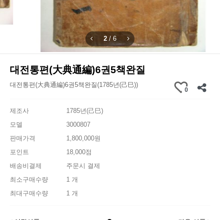
2
/
6
대전통편(大典通編)6권5책완질
대전통편(大典通編)6권5책완질(1785년(己巳))
0
제조사
1785년(己巳)
모델
3000807
판매가격
1,800,000원
포인트
18,000점
배송비결제
주문시 결제
최소구매수량
1 개
최대구매수량
1 개