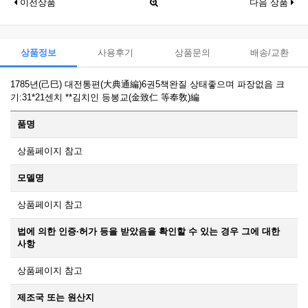
이전상품
다음 상품
상품정보
사용후기
상품문의
배송/교환
1785년(己巳) 대전통편(大典通編)6권5책완질 상태좋으며 파장없음 크
기:31*21센치 **김치인 등봉교(金致仁 等奉敎)編
품명
상품페이지 참고
모델명
상품페이지 참고
법에 의한 인증·허가 등을 받았음을 확인할 수 있는 경우 그에 대한
사항
상품페이지 참고
제조국 또는 원산지