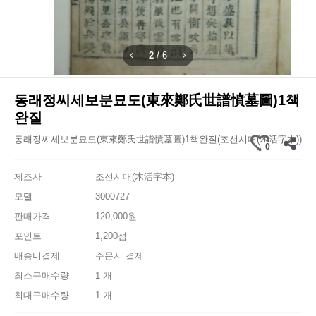
2
/
6
동래정씨세보분묘도(東來鄭氏世譜憤墓圖)1책
완질
동래정씨세보분묘도(東來鄭氏世譜憤墓圖)1책완질(조선시대(木活字本))
0
제조사
조선시대(木活字本)
모델
3000727
판매가격
120,000원
포인트
1,200점
배송비결제
주문시 결제
최소구매수량
1 개
최대구매수량
1 개