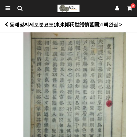
0
동래정씨세보분묘도(東來鄭氏世譜憤墓圖)1책완질 > 고서적