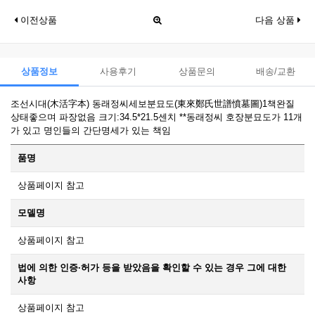
이전상품
다음 상품
상품정보
사용후기
상품문의
배송/교환
조선시대(木活字本) 동래정씨세보분묘도(東來鄭氏世譜憤墓圖)1책완질
상태좋으며 파장없음 크기:34.5*21.5센치 **동래정씨 호장분묘도가 11개
가 있고 명인들의 간단명세가 있는 책임
품명
상품페이지 참고
모델명
상품페이지 참고
법에 의한 인증·허가 등을 받았음을 확인할 수 있는 경우 그에 대한
사항
상품페이지 참고