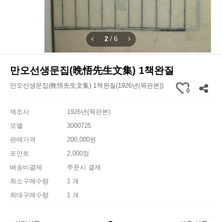
2
/
6
만오선생문집(晩悟先生文集) 1책완질
만오선생문집(晩悟先生文集) 1책완질(1926년(목판본))
0
제조사
1926년(목판본)
모델
3000725
판매가격
200,000원
포인트
2,000점
배송비결제
주문시 결제
최소구매수량
1 개
최대구매수량
1 개