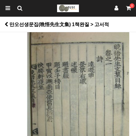
0
만오선생문집(晩悟先生文集) 1책완질 > 고서적