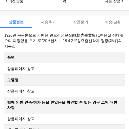
이전상품
다음 상품
상품정보
사용후기
상품문의
배송/교환
1926년 목판본으로 간행된 만오선생문집(晩悟先生文集) 1책완질 상태좋
으며 파장없음 크기:31*20.6센치 보18-4-2 **성주출신학자 정장(鄭樟)의
시문집
품명
상품페이지 참고
모델명
상품페이지 참고
법에 의한 인증·허가 등을 받았음을 확인할 수 있는 경우 그에 대한
사항
상품페이지 참고