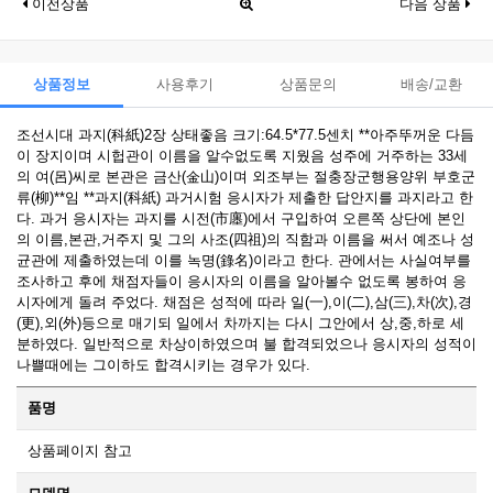
이전상품
다음 상품
상품정보
사용후기
상품문의
배송/교환
조선시대 과지(科紙)2장 상태좋음 크기:64.5*77.5센치 **아주뚜꺼운 다듬
이 장지이며 시헙관이 이름을 알수없도록 지웠음 성주에 거주하는 33세
의 여(呂)씨로 본관은 금산(金山)이며 외조부는 절충장군행용양위 부호군
류(柳)**임 **과지(科紙) 과거시험 응시자가 제출한 답안지를 과지라고 한
다. 과거 응시자는 과지를 시전(市廛)에서 구입하여 오른쪽 상단에 본인
의 이름,본관,거주지 및 그의 사조(四祖)의 직함과 이름을 써서 예조나 성
균관에 제출하였는데 이를 녹명(錄名)이라고 한다. 관에서는 사실여부를
조사하고 후에 채점자들이 응시자의 이름을 알아볼수 없도록 봉하여 응
시자에게 돌려 주었다. 채점은 성적에 따라 일(一),이(二),삼(三),차(次),경
(更),외(外)등으로 매기되 일에서 차까지는 다시 그안에서 상,중,하로 세
분하였다. 일반적으로 차상이하였으며 불 합격되었으나 응시자의 성적이
나쁠때에는 그이하도 합격시키는 경우가 있다.
품명
상품페이지 참고