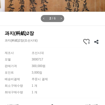
2
/
6
과지(科紙)2장
과지(科紙)2장(조선시대)
0
제조사
조선시대
모델
3000717
판매가격
300,000원
포인트
3,000점
배송비결제
주문시 결제
최소구매수량
1 개
최대구매수량
1 개