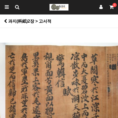
0
과지(科紙)2장 > 고서적