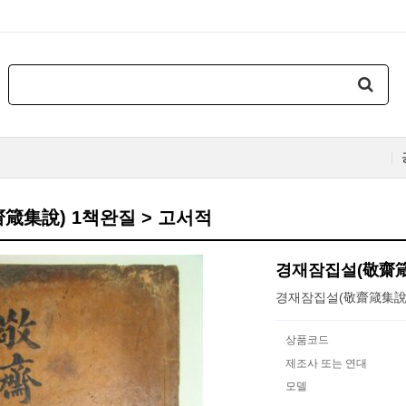
箴集說) 1책완질 > 고서적
경재잠집설(敬齋箴
경재잠집설(敬齋箴集說) 
상품코드
제조사 또는 연대
모델