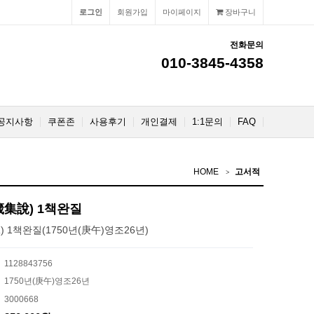
로그인
회원가입
마이페이지
장바구니
전화문의
010-3845-4358
공지사항
쿠폰존
사용후기
개인결제
1:1문의
FAQ
HOME
고서적
集說) 1책완질
1책완질(1750년(庚午)영조26년)
1128843756
1750년(庚午)영조26년
3000668