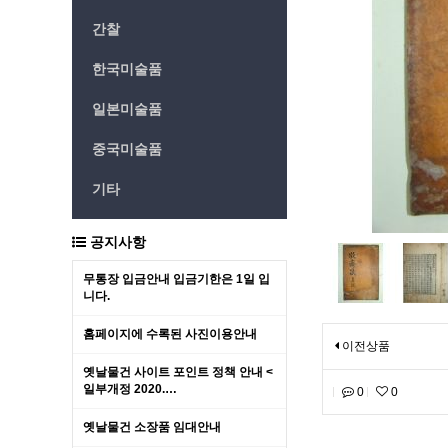
간찰
한국미술품
일본미술품
중국미술품
기타
공지사항
무통장 입금안내 입금기한은 1일 입
니다.
홈페이지에 수록된 사진이용안내
이전상품
옛날물건 사이트 포인트 정책 안내 <
일부개정 2020.…
0
0
옛날물건 소장품 임대안내