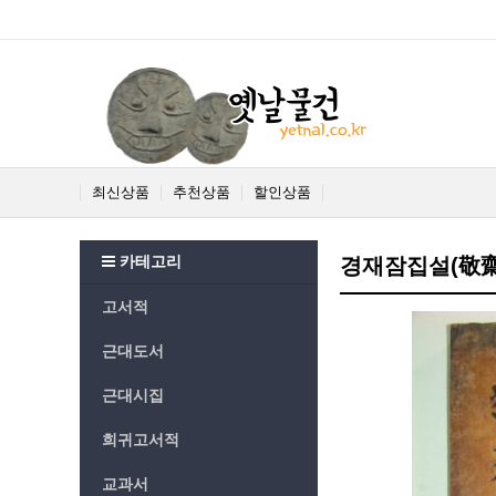
최신상품
추천상품
할인상품
카테고리
경재잠집설(敬齋
고서적
근대도서
근대시집
희귀고서적
교과서