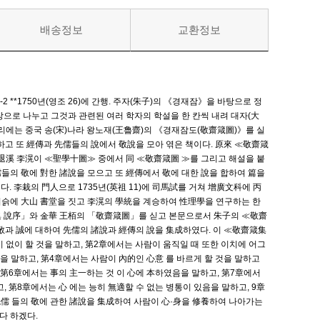
배송정보
교환정보
2 **1750년(영조 26)에 간행. 주자(朱子)의 《경재잠》을 바탕으로 정
10장으로 나누고 그것과 관련된 여러 학자의 학설을 한 칸씩 내려 대자(大
책머리에는 중국 송(宋)나라 왕노재(王魯齋)의 《경재잠도(敬齋箴圖)》를 실
集하고 또 經傳과 先儒들의 說에서 敬說을 모아 엮은 책이다. 原來 ≪敬齋箴
退溪 李滉이 ≪聖學十圖≫ 중에서 同 ≪敬齋箴圖 ≫를 그리고 해설을 붙
儒들의 敬에 對한 諸說을 모으고 또 經傳에서 敬에 대한 說을 합하여 篇을
. 李栽의 門人으로 1735년(英祖 11)에 司馬試를 거쳐 增廣文科에 丙
기슭에 大山 書堂을 짓고 李滉의 學統을 계승하여 性理學을 연구하는 한
集 說序」와 金華 王栢의 「敬齋箴圖」를 싣고 본문으로서 朱子의 ≪敬齋
 敬과 誠에 대하여 先儒의 諸說과 經傳의 說을 集成하였다. 이 ≪敬齋箴集
 없이 할 것을 말하고, 第2章에서는 사람이 움직일 때 또한 이치에 어그
을 말하고, 第4章에서는 사람이 內的인 心意 를 바르게 할 것을 말하고
 第6章에서는 事의 主一하는 것 이 心에 本하였음을 말하고, 第7章에서
, 第8章에서는 心 에는 능히 無適할 수 없는 병통이 있음을 말하고, 9章
先儒 들의 敬에 관한 諸說을 集成하여 사람이 心·身을 修養하여 나아가는
다 하겠다.