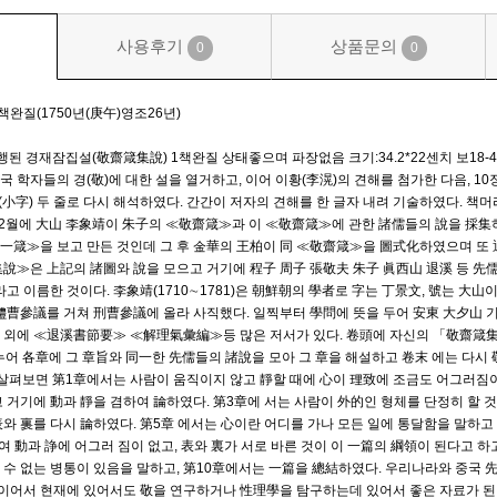
사용후기
상품문의
0
0
완질(1750년(庚午)영조26년)
행된 경재잠집설(敬齋箴集說) 1책완질 상태좋으며 파장없음 크기:34.2*22센치 보18-4-
중국 학자들의 경(敬)에 대한 설을 열거하고, 이어 이황(李滉)의 견해를 첨가한 다음, 
자(小字) 두 줄로 다시 해석하였다. 간간이 저자의 견해를 한 글자 내려 기술하였다. 
26) 12월에 大山 李象靖이 朱子의 ≪敬齋箴≫과 이 ≪敬齋箴≫에 관한 諸儒들의 說을 採
一箴≫을 보고 만든 것인데 그 후 金華의 王柏이 同 ≪敬齋箴≫을 圖式化하였으며 또 
集說≫은 上記의 諸圖와 說을 모으고 거기에 程子 周子 張敬夫 朱子 眞西山 退溪 등 先
이름한 것이다. 李象靖(1710∼1781)은 朝鮮朝의 學者로 字는 丁景文, 號는 大山이다
 禮曹參議를 거쳐 刑曹參議에 올라 사직했다. 일찍부터 學問에 뜻을 두어 安東 大夕山 
 외에 ≪退溪書節要≫ ≪解理氣彙編≫등 많은 저서가 있다. 卷頭에 자신의 「敬齋箴
나누어 各章에 그 章旨와 同一한 先儒들의 諸說을 모아 그 章을 해설하고 卷末 에는 다시
을 살펴보면 第1章에서는 사람이 움직이지 않고 靜할 때에 心이 理致에 조금도 어그러짐이
 거기에 動과 靜을 겸하여 論하였다. 第3章에 서는 사람이 外的인 형체를 단정히 할 것
表와 裏를 다시 論하였다. 第5章 에서는 心이란 어디를 가나 모든 일에 통달함을 말하고
여 動과 諍에 어그러 짐이 없고, 表와 裏가 서로 바른 것이 이 一篇의 綱領이 된다고 하고
 수 없는 병통이 있음을 말하고, 第10章에서는 一篇을 總結하였다. 우리나라와 중국 
 것이어서 현재에 있어서도 敬을 연구하거나 性理學을 탐구하는데 있어서 좋은 자료가 된