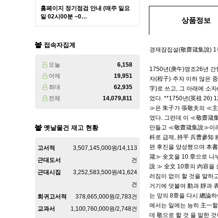
홈페이지 정기점검 안내 (매주 일요
일 02시00분 ~0…
상품정보
접속자집계
경재잠집설(敬齋箴集說) 1책
오늘
6,158
1750년(庚午)영조26년 간
어제
19,951
자(程子)·주자 이하 많은 
최대
62,935
字)로 쓰고, 그 아래에 소
전체
14,079,811
었다. **1750년(英祖 
≫은 朱子가 張敬夫의 ≪主
였다. 그런데 이 ≪敬齋箴
옛날물건 재고 현황
만들고 ≪敬齋箴集說≫이라고 
科로 급제, 持平 兵曹參知
편 후진을 양성했으며 本書
고서적
3,507,145,000원/14,113
箴≫ 全文을 10 章으로 
근대도서
건
說 ≫ 全文 10章의 內容
근대시집
3,252,583,500원/41,624
러짐이 없이 할 것을 말하고
건
거기에 덧붙여 動과 靜과 
는 앞의 8章을 다시 總論하
희귀고서적
378,665,000원/2,783건
에서는 일에는 능히 主一할
교과서
1,100,760,000원/2,748건
데 敬으로 할 것 을 말한