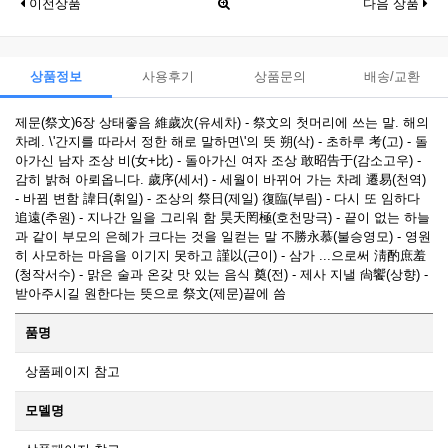
이전상품
다음 상품
상품정보
사용후기
상품문의
배송/교환
제문(祭文)6장 상태좋음 維歲次(유세차) - 祭文의 첫머리에 쓰는 말. 해의
차례. \'간지를 따라서 정한 해로 말하면\'의 뜻 朔(삭) - 초하루 考(고) - 돌
아가신 남자 조상 비(女+比) - 돌아가신 여자 조상 敢昭告于(감소고우) -
감히 밝혀 아뢰옵니다. 歲序(세서) - 세월이 바뀌어 가는 차례 遷易(천역)
- 바뀜 변함 諱日(휘일) - 조상의 祭日(제일) 復臨(부림) - 다시 또 임하다
追遠(추원) - 지나간 일을 그리워 함 昊天罔極(호천망극) - 끝이 없는 하늘
과 같이 부모의 은혜가 크다는 것을 일컫는 말 不勝永慕(불승영모) - 영원
히 사모하는 마음을 이기지 못하고 謹以(근이) - 삼가 ...으로써 淸酌庶羞
(청작서수) - 맑은 술과 온갖 맛 있는 음식 奠(전) - 제사 지낼 尙饗(상향) -
받아주시길 원한다는 뜻으로 祭文(제문)끝에 씀
품명
상품페이지 참고
모델명