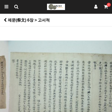
0
제문(祭文) 6장 > 고서적