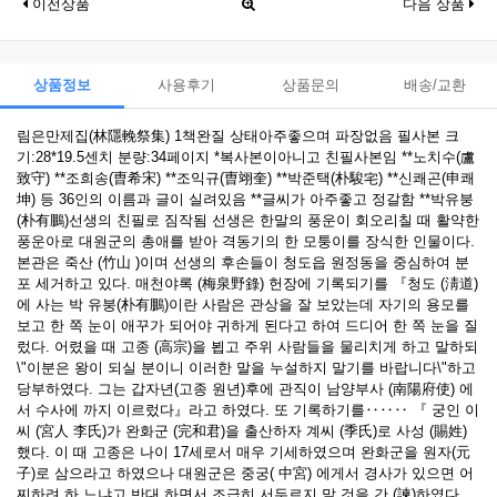
이전상품
다음 상품
상품정보
사용후기
상품문의
배송/교환
림은만제집(林隱輓祭集) 1책완질 상태아주좋으며 파장없음 필사본 크
기:28*19.5센치 분량:34페이지 *복사본이아니고 친필사본임 **노치수(盧
致守) **조희송(曺希宋) **조익규(曺翊奎) **박준택(朴駿宅) **신쾌곤(申쾌
坤) 등 36인의 이름과 글이 실려있음 **글씨가 아주좋고 정갈함 **박유붕
(朴有鵬)선생의 친필로 짐작됨 선생은 한말의 풍운이 회오리칠 때 활약한
풍운아로 대원군의 총애를 받아 격동기의 한 모퉁이를 장식한 인물이다.
본관은 죽산 (竹山 )이며 선생의 후손들이 청도읍 원정동을 중심하여 분
포 세거하고 있다. 매천야록 (梅泉野錄) 헌장에 기록되기를 『청도 (淸道)
에 사는 박 유붕(朴有鵬)이란 사람은 관상을 잘 보았는데 자기의 용모를
보고 한 쪽 눈이 애꾸가 되어야 귀하게 된다고 하여 드디어 한 쪽 눈을 질
렀다. 어렸을 때 고종 (高宗)을 뵙고 주위 사람들을 물리치게 하고 말하되
\"이분은 왕이 되실 분이니 이러한 말을 누설하지 말기를 바랍니다\"하고
당부하였다. 그는 갑자년(고종 원년)후에 관직이 남양부사 (南陽府使) 에
서 수사에 까지 이르렀다』라고 하였다. 또 기록하기를‥‥‥ 『 궁인 이
씨 (宮人 李氏)가 완화군 (完和君)을 출산하자 계씨 (季氏)로 사성 (賜姓)
했다. 이 때 고종은 나이 17세로서 매우 기세하였으며 완화군을 원자(元
子)로 삼으라고 하였으나 대원군은 중궁( 中宮) 에게서 경사가 있으면 어
찌하려 하.느냐고 반대 하면서 조급히 서두르지 말 것을 간 (諫)하였다.