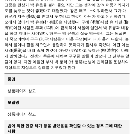
고종은 관상가 박 유음을 불러 물었 지만 그는 생각에 잠겨 머뭇거리다가
조금 늦추는 것이 좋겠다고 대답했다. 왕은 매우 .노여워하면서 그가 대
원군의 지주 (指嗾)를 받고서 늦추라고 한것이 아닌가 하고 의심하였다.
오래지 않아서 박 유붕(朴 有鵬)은 사망했다. 구례 (求禮)사람 유 제관 (柳
濟官)이란 사람은 旱과 (武科 )에 급제하여 서울에 살면서 박 유붕과 내왕
을 하고 지내는 사이였다. 하루는 박 유붕의 집을 방문하니 그는 뒹굴면
서 죽으려하며 구구 (九구:사람몸의 아홉 구멍)에서 피가 흘러 나왔다. 놀
라서 물어니 팔을 저으면서 응답하지 못하다가 잠시후 죽었다. 어떤 이는
사약(賜藥)을 내려 죽게 한것이 아닌가 하였다고 유제관 (柳 濟官)이 나에
게 말하였다』 선생의 죽음에 대하여 구구한 말들이 많으나 그 진부는 알
길이 없다. 다만 아들인 부사 박 풍혁 (朴 풍赫)선생이 친리길을 운상하여
지성으로 지성으로 장례를 치루었다 한다
품명
상품페이지 참고
모델명
상품페이지 참고
법에 의한 인증·허가 등을 받았음을 확인할 수 있는 경우 그에 대한
사항