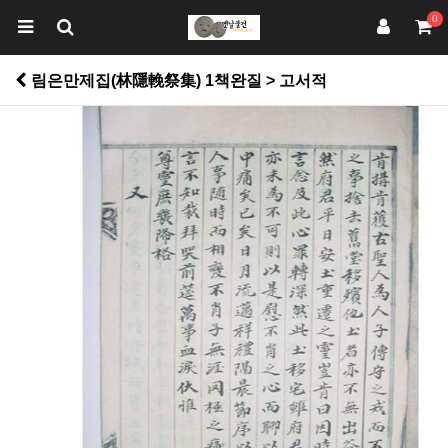
0
림은만제집(林隱輓祭集) 1책완질 > 고서적