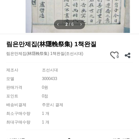
2
/
6
림은만제집(林隱輓祭集) 1책완질
림은만제집(林隱輓祭集) 1책완질(조선시대)
0
제조사
조선시대
모델
3000433
판매가격
0원
포인트
0점
배송비결제
주문시 결제
최소구매수량
1 개
최대구매수량
1 개