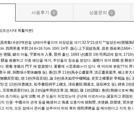
사용후기
상품문의
0
0
질(조선시대 목활자본)
舍集) 6권3책완질 상태아주좋으며 파장없음 크기:32.5*21센치 **밀양손씨(密陽孫氏)
5cm. 四周單邊 半郭:24.6×16.7cm. 10行 24字. 版心:上下花紋魚尾. 昌舍 孫命來(166
은 密陽, 鍵의 아들, 守業에게 入養, 晋州 출신. 1693 년(肅宗 19) 司馬試에 합격, 
 驛을 改修하고 각종 폐단을 제거, 주민들의 칭송을 받았다. 滿期가 되어 歸鄕 중 郵
 密庵 李栽의 門下 에 從遊했다. 著書에 ≪悲喜錄≫이 있다. 책 머리에 李佑??의 序가 있다. 卷
 經, 與鄭塤수聖休麟徵 등). 卷{3}:序 11편(禹令公慶宴序, 洪正慶喜宴序, 柳上舍大夫人
(無曠庶官箴), 頌 1편(拜昌言頌), 論 3편(堯夫如空中樓閣論, 史官之權重於 宰相論 등), 策 2
 卷{5}:文 12편(吊曺娥文, 松亭書院祠宇上樑文, 淸谷書院 開基文, 送痘神文 등), 碑表 
樂原君行狀), 說 2편(論申周伯文章 說, 蟾說), 跋 1편(譜跋). 卷{6}:附錄으로써 輓詩 3
따라 초기에는 실제 治敎 에 큰 도움이 되었었는데 근년에 이르러서는 誕妄하고 邪說된 
치·인종· 中國과의 관계 등을 略述하고 海邊 요충지에 統制營, 水使鎭, 防禦使, 管水
다고 지적, 모든 점에서 준비를 갖추어야 하되 특히 得民擇將을 잘 해야한다고 지적 한 