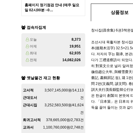
홈페이지 정기점검 안내 (매주 일요
일 02시00분 ~0…
상품정보
접속자집계
창사집(昌舍集) 6권3책완
오늘
8,373
조선시대 목활자본 창사집(昌
어제
19,951
本(後期木活字) 32.5×21.
최대
62,935
다. 저자의 字는 顯承, 본관
전체
14,082,026
다가 三禮道察訪이 되었다.
히 對策文으로 널리 알려졌다.
嶺伯趙公大年, 與權雪齋天章斗
옛날물건 재고 현황
臺記, 畵鶴屛記 등), 箴 1편
問 2편(文義問, 諺文問).
訓大夫行茂長縣監韓公行狀, 宗室
고서적
3,507,145,000원/14,113
은 한글이 創製의 본뜻에 
근대도서
건
다. 「日本策」은 日本의 위
근대시집
3,252,583,500원/41,624
둑을 끌어 들이는 것과 같
건
희귀고서적
378,665,000원/2,783건
교과서
1,100,760,000원/2,748건