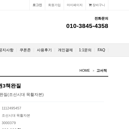
로그인
회원가입
마이페이지
장바구니
전화문의
010-3845-4358
공지사항
쿠폰존
사용후기
개인결제
1:1문의
FAQ
HOME
고서적
6권3책완질
책완질(조선시대 목활자본)
1112495457
조선시대 목활자본
3000379