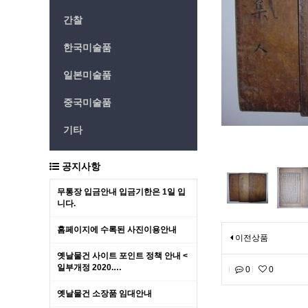
간찰
한국미술품
일본미술품
중국미술품
기타
공지사항
무통장 입금안내 입금기한은 1일 입
니다.
홈페이지에 수록된 사진이용안내
이전상품
옛날물건 사이트 포인트 정책 안내 <
일부개정 2020.…
0
0
옛날물건 소장품 임대안내