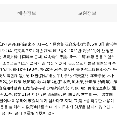
배송정보
교환정보
인 손명래(孫命來)의 시문집 **昌舍集 孫命來(朝鮮)著. 6卷 3冊 古活字
4∼1722)의 詩文集으로 5대손 鍾萬·鍾甲등이 1874년(高宗 11)에 간 행했
1710년 增廣文科에 丙科로 급제, 成均館의 學諭·博士· 主簿·典籍 등을 역임하
吏의 소송으로 체포되었다가 곧 석방 되었다. 문장으로 이름을 떨쳤으며 특
{1}:詩 19 3수. 卷{2}:詩 64수, 賦 6편, 書 9편(上嶺伯李公??, 答
 壽연序 등), 記 13편(啓聖祠記, 半月亭記, 信美堂記, 亦樂亭記, 林下
편(星辰策, 晩節策). 卷{4}:策 4편(日本策, 風水策, 治期策, 治定策) , 策
2편(鄭僉知琳墓表, 山陰智谷寺淸心橋碑銘幷序), 行狀 3편 (儉庵先生家狀, 通
1수, 祭文 11편, 行狀 2편, 墓碣銘 1편, 跋 1편, 世界圖 등.「諺文問」
글에나 이용되어 末流의 害가 심하다고 지적, 그 是正을 촉구한 내용이
使 등을 설 치하고 修貨通貨를 하더 라도 日本의 偵探을 살피지 않으면 도
내용이다. 끝에 李震相의 跋이 있다