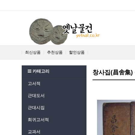
최신상품
추천상품
할인상품
카테고리
창사집(昌舍集) 
고서적
근대도서
근대시집
희귀고서적
교과서