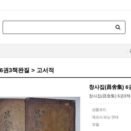
6권3책완질 > 고서적
창사집(昌舍集) 
창사집(昌舍集) 6권3
상품코드
제조사 또는 연대
모델