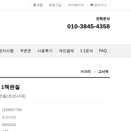
로그인
회원가입
마이페이지
장바구니
전화문의
010-3845-4358
공지사항
쿠폰존
사용후기
개인결제
1:1문의
FAQ
HOME
고서적
 1책완질
완질(조선시대)
1109057795
조선시대
3000343