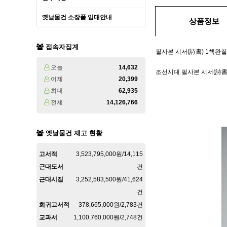
옛날물건 소장품 임대안내
상품정보
접속자집계
필사본 시서(詩書) 1책완질
오늘
14,632
조선시대 필사본 시서(詩書)
어제
20,399
최대
62,935
전체
14,126,766
옛날물건 재고 현황
고서적
3,523,795,000원/14,115
근대도서
건
근대시집
3,252,583,500원/41,624
건
희귀고서적
378,665,000원/2,783건
교과서
1,100,760,000원/2,748건