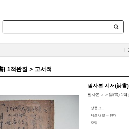
) 1책완질 > 고서적
필사본 시서(詩書)
필사본 시서(詩書) 1책
상품코드
제조사 또는 연대
모델