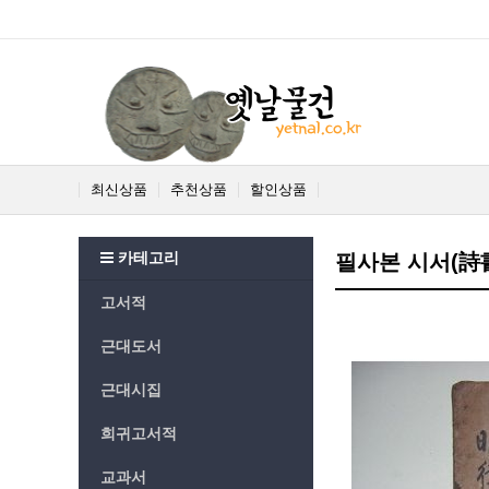
최신상품
추천상품
할인상품
카테고리
필사본 시서(詩書
고서적
근대도서
근대시집
희귀고서적
교과서