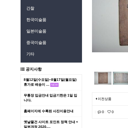
간찰
한국미술품
일본미술품
중국미술품
기타
공지사항
8월12일(수요일)~8월17일(월요일)
휴가로 배송이 …
NEW
무통장 입금안내 입금기한은 1일 입
이전상품
니다.
홈페이지에 수록된 사진이용안내
0
0
옛날물건 사이트 포인트 정책 안내 <
일부개정 2020.…