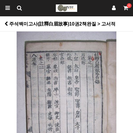
0
주석백미고사(註釋白眉故事)10권2책완질 > 고서적