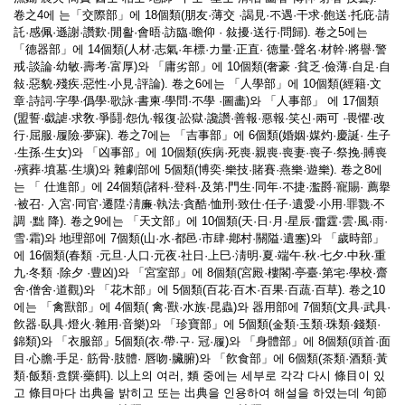
卷之4에 는「交際部」에 18個類(朋友·薄交 ·謁見·不遇·干求·飽送·托庇·請
託·感佩·遜謝·讚歎·閒활·會晤·訪臨·瞻仰 · 敍擾·送行·問歸). 卷之5에는
「德器部」에 14個類(人材·志氣·年標·力量·正直· 德量·聲名·材幹·將譽·警
戒·談論·幼敏·壽考·富厚)와 「庸劣部」에 10個類(奢豪 ·貧乏·儉薄·自足·自
敍·惡貌·殘疾·惡性·小見·評論). 卷之6에는 「人學部」에 10個類(經籍·文
章·詩詞·字學·僞學·歌詠·書柬·學問·不學 ·圖畵)와 「人事部」 에 17個類
(盟誓·戱謔·求敎·爭鬪·怨仇·報復·訟獄·讒讚·善報·惡報·笑신·兩可 ·畏懼·改
行·屈服·履險·夢寐). 卷之7에는 「吉事部」에 6個類(婚姻·媒灼·慶誕· 生子
·生孫·生女)와 「凶事部」에 10個類(疾病·死喪·親喪·喪妻·喪子·祭挽·賻喪
·殯葬·墳墓·生壙)와 雜劇部에 5個類(博奕·樂技·賭賽·燕樂·遊樂). 卷之8에
는 「 仕進部」에 24個類(諸科·登科·及第·門生·同年·不捷·濫爵·寵賜· 薦擧
·被召· 入宮·同官·遷陞·淸廉·執法·貪酷·恤刑·致仕·任子·遺愛·小用·罪戮·不
調 ·黜 降). 卷之9에는 「天文部」에 10個類(天·日·月·星辰·雷霆·雲·風·雨·
雪·霜)와 地理部에 7個類(山·水·都邑·市肆·鄕村·關隘·遺塞)와 「歲時部」
에 16個類(春類 ·元旦·人口·元夜·社日·上巳·淸明·夏·端午·秋·七夕·中秋·重
九·冬類 ·除夕 ·豊凶)와 「宮室部」에 8個類(宮殿·樓閣·亭臺·第宅·學校·齋
舍·僧舍·道觀)와 「花木部」에 5個類(百花·百木·百果·百蔬·百草). 卷之10
에는 「禽獸部」에 4個類( 禽·獸·水族·昆蟲)와 器用部에 7個類(文具·武具·
飮器·臥具·燈火·雜用·音樂)와 「珍寶部」에 5個類(金類·玉類·珠類·錢類·
錦類)와 「衣服部」5個類(衣·帶·구· 冠·履)와 「身體部」에 8個類(頭首·面
目·心膽·手足· 筋骨·肢體· 唇吻·臟腑)와 「飮食部」에 6個類(茶類·酒類·黃
類·飯類·효饌·藥餌). 以上의 여러, 類 중에는 세부로 각각 다시 條目이 있
고 條目마다 出典을 밝히고 또는 出典을 인용하여 해설을 하였는데 句節