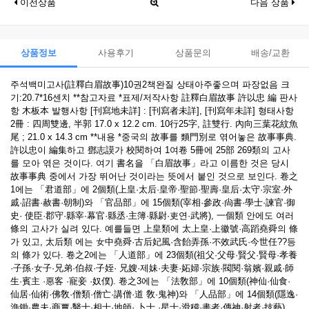
이전상품
다음 상품
상품정보
사용후기
상품문의
배송/교환
주석백미고사(註釋白眉故事)10권2책완질 상태아주좋으며 파장없음 크
기:20.7*16센치 **참고자료 *표제/저작사항 註釋白眉故事 許以忠 編 판사
항 木板本 발행사항 [刊寫地未詳] : [刊寫者未詳], [刊寫年未詳] 형태사항
2冊 : 四周雙邊, 半郭 17.0 x 12.2 cm. 10行25字, 註雙行. 內向三葉花紋魚
尾 ; 21.0 x 14.3 cm **내용 *중국의 故事를 類門別로 엮어놓은 故事事典.
許以忠이 編集하고 鄧志謨가 校閱하여 1여卷 5冊에 25部 269類의 고사
를 모아 엮은 것이다. 여기 書名을 「白眉故事」라고 이름한 것은 당시
故事事典 중에서 가장 뛰어난 것이라는 뜻에서 붙인 것으로 보인다. 卷之
1에는 「君道部」에 2個類(上皇·太后·皇帝·聖節·聖壽·皇后·太守·宗室·外
戚·詔書·赦書·朝制)와 「官品部」에 15個類(宰相·參政·尙書·學士·諫官·御
史· 使臣·郡守·縣宰·幕官·縣丞·主簿·縣尉·吏연·武將), 一個類 안에도 여러
條의 고사가 실려 있다. 예를들면 上皇類에 太上皇·上徽號·高蹈堯舜의 條
가 있고, 太后類 에는 女中堯舜·古后妃風·含飴弄孫·不效武氏·今世任??등
의 條가 있다. 卷之2에는 「人道部」에 23個類(祖父·父母·賢父·賢母·孝養
·子孫·女子·兄弟·伯叔·子姪· 兄嫂·제妹·夫妻·妬婦·宗族·閥閱·翁嬪·親戚·師
生·賓主 ·惡客 ·寵妾 ·奴僕). 卷之3에는 「法敎部」에 10個類(神仙·仙食·
仙居·仙術·佛敎·僧類·僧亡·講僧·道 敎·鬼神)와 「人品部」에 14個類(隱逸·
漁鋤·農夫·商賈·醫士·相士·地師· 卜士 ·星士·滑稽·畵者·傳神·射者·技藝).