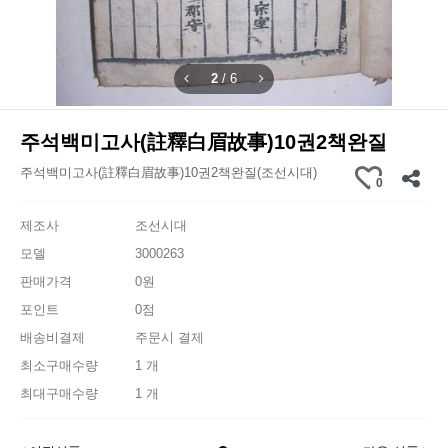
2
/
6
주석백미고사(註釋白眉故事)10권2책완질
주석백미고사(註釋白眉故事)10권2책완질(조선시대)
0
제조사
조선시대
모델
3000263
판매가격
0원
포인트
0점
배송비결제
주문시 결제
최소구매수량
1 개
최대구매수량
1 개