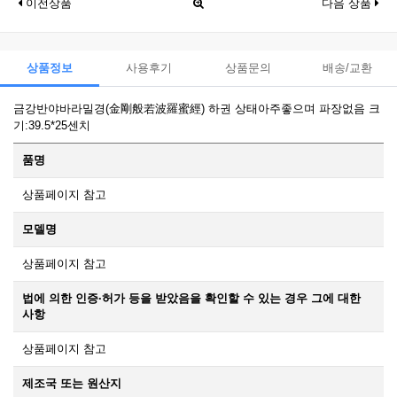
이전상품
다음 상품
상품정보
사용후기
상품문의
배송/교환
금강반야바라밀경(金剛般若波羅蜜經) 하권 상태아주좋으며 파장없음 크
기:39.5*25센치
품명
상품페이지 참고
모델명
상품페이지 참고
법에 의한 인증·허가 등을 받았음을 확인할 수 있는 경우 그에 대한
사항
상품페이지 참고
제조국 또는 원산지