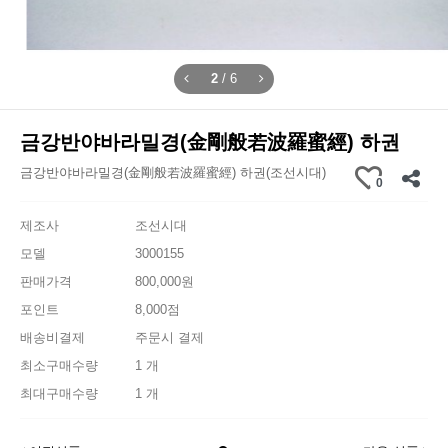
2
/
6
금강반야바라밀경(金剛般若波羅蜜經) 하권
금강반야바라밀경(金剛般若波羅蜜經) 하권(조선시대)
0
제조사
조선시대
모델
3000155
판매가격
800,000원
포인트
8,000점
배송비결제
주문시 결제
최소구매수량
1 개
최대구매수량
1 개