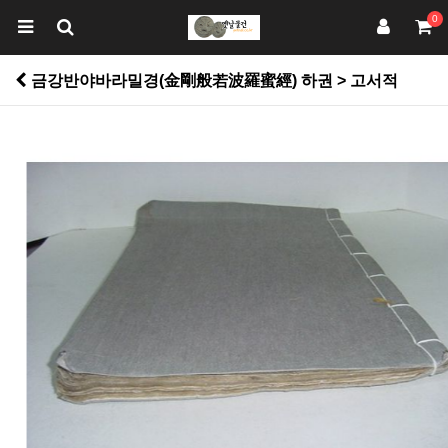
0
금강반야바라밀경(金剛般若波羅蜜經) 하권 > 고서적