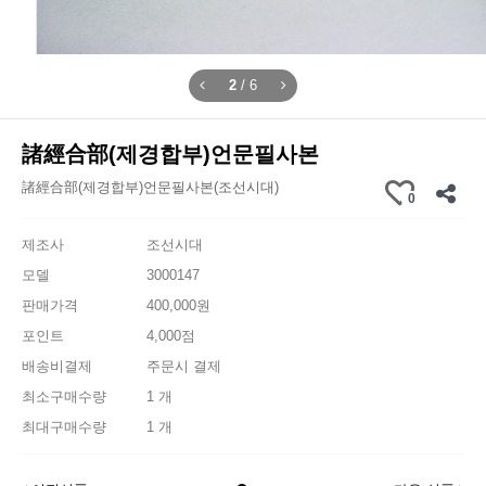
2
/
6
諸經合部(제경합부)언문필사본
諸經合部(제경합부)언문필사본(조선시대)
0
제조사
조선시대
모델
3000147
판매가격
400,000원
포인트
4,000점
배송비결제
주문시 결제
최소구매수량
1 개
최대구매수량
1 개