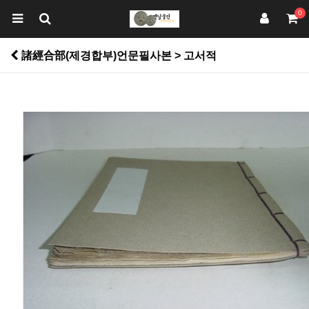
0
諸經合部(제경합부)언문필사본 > 고서적