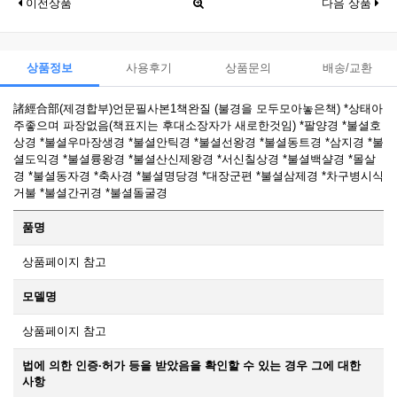
이전상품
다음 상품
상품정보
사용후기
상품문의
배송/교환
諸經合部(제경합부)언문필사본1책완질 (불경을 모두모아놓은책) *상태아
주좋으며 파장없음(책표지는 후대소장자가 새로한것임) *팔양경 *불셜호
상경 *불셜우마장생경 *불셜안틱경 *불셜선왕경 *불셜동트경 *삼지경 *불
셜도익경 *불셜륭왕경 *불셜산신제왕경 *서신칠상경 *불셜백샬경 *몰살
경 *불셜동자경 *축사경 *불셜명당경 *대장군편 *불셜삼제경 *차구병시식
거불 *불셜간귀경 *불셜돌굴경
품명
상품페이지 참고
모델명
상품페이지 참고
법에 의한 인증·허가 등을 받았음을 확인할 수 있는 경우 그에 대한
사항