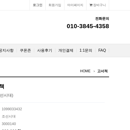
로그인
회원가입
마이페이지
장바구니
전화문의
010-3845-4358
공지사항
쿠폰존
사용후기
개인결제
1:1문의
FAQ
HOME
고서적
책
선시대)
1099033432
조선시대
3000140