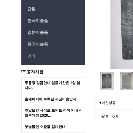
간찰
한국미술품
일본미술품
중국미술품
기타
공지사항
무통장 입금안내 입금기한은 1일 입
니다.
홈페이지에 수록된 사진이용안내
이전상품
옛날물건 사이트 포인트 정책 안내 <
일부개정 2020.…
0
0
옛날물건 소장품 임대안내