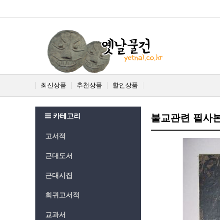
최신상품
추천상품
할인상품
카테고리
불교관련 필사본
고서적
근대도서
근대시집
희귀고서적
교과서