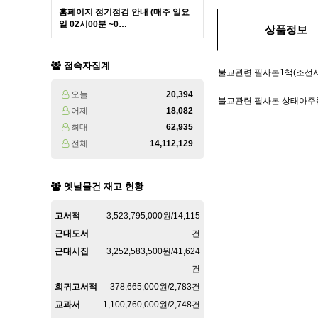
홈페이지 정기점검 안내 (매주 일요
일 02시00분 ~0…
상품정보
접속자집계
불교관련 필사본1책(조선
오늘
20,394
불교관련 필사본 상태아주
어제
18,082
최대
62,935
전체
14,112,129
옛날물건 재고 현황
고서적
3,523,795,000원/14,115
근대도서
건
근대시집
3,252,583,500원/41,624
건
희귀고서적
378,665,000원/2,783건
교과서
1,100,760,000원/2,748건