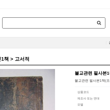
1책 > 고서적
불교관련 필사본1
불교관련 필사본1책(조
상품코드
제조사 또는 연대
모델