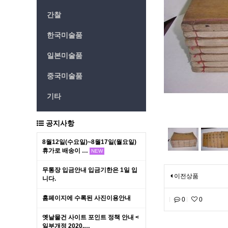
간찰
한국미술품
일본미술품
중국미술품
기타
공지사항
8월12일(수요일)~8월17일(월요일)
휴가로 배송이 …
NEW
무통장 입금안내 입금기한은 1일 입
이전상품
니다.
홈페이지에 수록된 사진이용안내
0
0
옛날물건 사이트 포인트 정책 안내 <
일부개정 2020.…