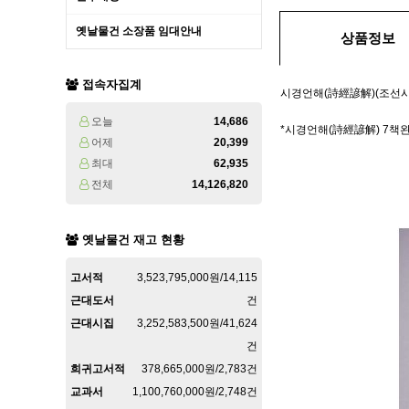
옛날물건 소장품 임대안내
상품정보
접속자집계
시경언해(詩經諺解)(조선시
오늘
14,686
*시경언해(詩經諺解) 7책완
어제
20,399
최대
62,935
전체
14,126,820
옛날물건 재고 현황
고서적
3,523,795,000원/14,115
근대도서
건
근대시집
3,252,583,500원/41,624
건
희귀고서적
378,665,000원/2,783건
교과서
1,100,760,000원/2,748건