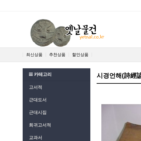
최신상품
추천상품
할인상품
카테고리
시경언해(詩經諺
고서적
근대도서
근대시집
희귀고서적
교과서