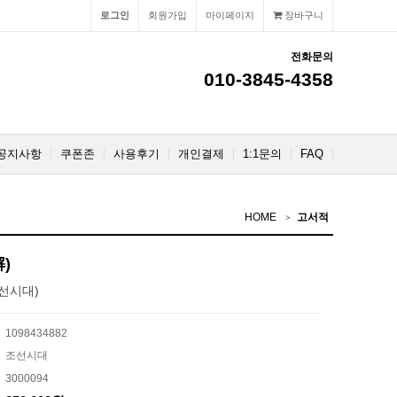
로그인
회원가입
마이페이지
장바구니
전화문의
010-3845-4358
공지사항
쿠폰존
사용후기
개인결제
1:1문의
FAQ
HOME
고서적
)
선시대)
1098434882
조선시대
3000094