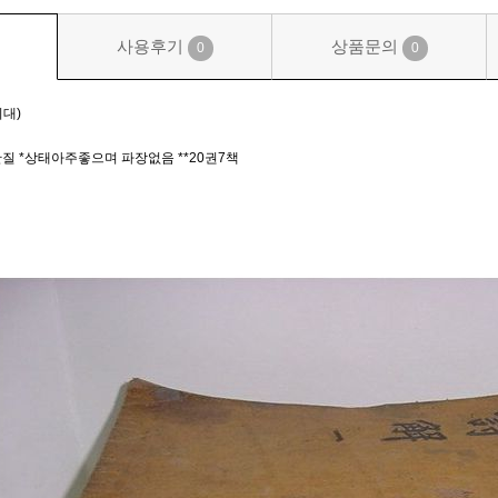
사용후기
상품문의
0
0
대)
질 *상태아주좋으며 파장없음 **20권7책