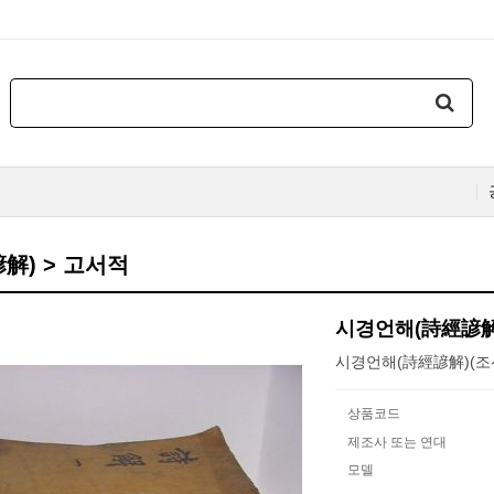
解) > 고서적
시경언해(詩經諺解
시경언해(詩經諺解)(조
상품코드
제조사 또는 연대
모델