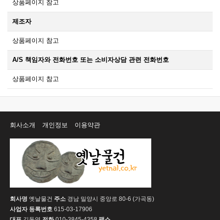
상품페이지 참고
제조자
상품페이지 참고
A/S 책임자와 전화번호 또는 소비자상담 관련 전화번호
상품페이지 참고
회사소개
개인정보
이용약관
회사명
옛날물건
주소
경남 밀양시 중앙로 80-6 (가곡동)
사업자 등록번호
615-03-17906
대표
김동영
전화
010-3845-4358
팩스