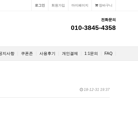
로그인
회원가입
마이페이지
장바구니
전화문의
010-3845-4358
공지사항
쿠폰존
사용후기
개인결제
1:1문의
FAQ
18-12-31 19:37