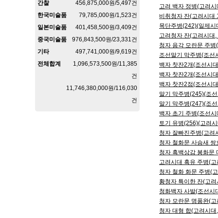
간찰
456,875,000원/5,497건
고려 백자 정병(고려시대,
한국미술품
79,785,000원/1,523건
비취청자 잔(고려시대 12
목단주병(242)(일제시대,
일본미술품
401,458,500원/3,409건
고려청자 잔(고려시대, 1
중국미술품
976,843,500원/23,331건
청자 음각 모란문 주병(고
기타
497,741,000원/9,619건
조선말기 막주병(조선시대
전체합계
1,096,573,500원/11,385
백자 찻잔2개(조선시대, 
백자 찻잔2개(조선시대, 
건
백자 찻잔2점(조선시대, 
11,746,380,000원/116,030
말기 막주병(245)(조선시
건
말기 막주병(247)(조선시
백자 초기 주병(조선시대 
토기 유병(256)(고려시대
청자 잘빠진주병(고려시대,
청자 철화문 사슴새 쌍호(
청자 흑백상감 봉화문 대
고려시대 흑유 주병(고려시
청자 철화 화문 주병(고려
황청자 특이한 잔(고려시대
청화백자 사발(조선시대, 
청자 모란문 명품완(고려시
청자 대형 합(고려시대, 