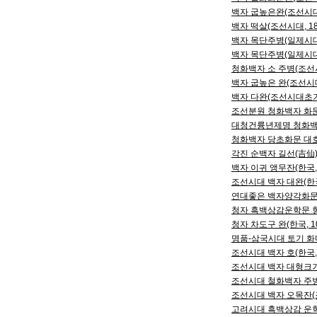
백자 굽높은완(조선시대후
백자 떡살(조선시대, 18
백자 목단주병(일제시대전
백자 목단주병(일제시대전
청화백자 소 주병(조선시대
백자 굽높은 완(조선시대,
백자 다완(조선시대초기,
조선분원 청화백자 화문호(
대청건륭년제명 청화백자
청화백자 당초화문 대호(
각진 순백자 길선(吉仙) 
백자 이귀 앵무잔(한국, 
조선시대 백자 대완(한국,
연대좋은 백자양각화문 연
청자 흑백상감운학문 향합
청자 차도구 완(한국, 1
명품-삼국시대 토기 화마
조선시대 백자 호(한국, 
조선시대 백자 대형크기의
조선시대 철화백자 주병(
조선시대 백자 오목잔(조
고려시대 흑백상감 운학문