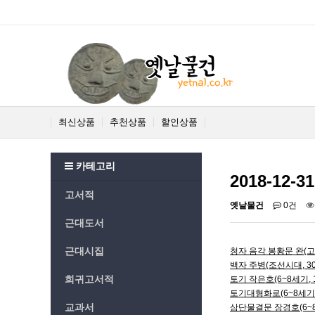
최신상품
추천상품
할인상품
카테고리
2018-12
고서적
옛날물건
0건
근대도서
근대시집
청자 음각 봉황문 완(고려
백자 주병(조선시대, 30
희귀고서적
토기 작은호(6~8세기, 1
토기대형화로(6~8세기, 
교과서
삼단물결문 장경호(6~8세