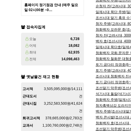
청화백자 주병(조선시대, 
홈페이지 정기점검 안내 (매주 일요
순청자 잔(고려시대, 30
일 02시00분 ~0…
일제시대 목단 주병(일제시
조선시대 말기 흑유 수구(
청자 주병(고려시대, 80
접속자집계
청화백자 모란문 호(조선시
청자 잔(고려시대, 3000
오늘
6,728
백자 호(조선시대, 4000
어제
18,082
일제시대 목단호(일제시대
최대
62,935
청화백자 국화.문자문 주
청화백자 철화문 대형호(
전체
14,098,463
토기 굽다리 장경호(6~8
토기 주병(고려시대, 40
조선시대 청화백자 진사 
옛날물건 재고 현황
토기 굽다리 장경호(6~8
조선말기 막주병(조선시대
고서적
3,505,095,000원/14,111
석기시대 돌칼(석기시대, 
근대도서
건
청화백자 주병(일제시대, 
근대시집
3,252,583,500원/41,624
청자흑백상감 도라지인화문
건
백자 주병(조선시대말기, 
백자 큰사발(조선시대 초기
희귀고서적
378,665,000원/2,783건
청화백자 호(조선시대, 6
교과서
1,100,760,000원/2,748건
조선말기 막주병(조선시대