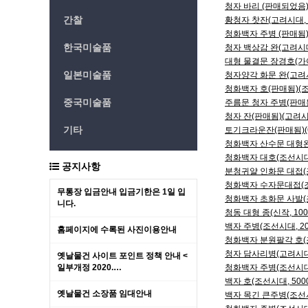
청자 바리 (판매되었음)(
간찰
황청자 찻잔(고려시대, 2
청화백자 주병 (판매됨)(
한국미술품
청자 백상감 완(고려시대,
대형 물결문 장경호(가야시
일본미술품
청자양각 화문 완(고려시대
청화백자 호(판매됨)(조선
중국미술품
주름문 청자 주병(판매됨)
청자 잔(판매됨)(고려시대
기타
토기크라운잔(판매됨)(6~
청화백자 산수문 대형완(
청화백자 대호(조선시대, 
공지사항
분청귀얄 인화문 대접(조
청화백자 수자문대접(조선
무통장 입금안내 입금기한은 1일 입
청화백자 초화문 사발(조
니다.
청동 대형 종(신작, 100
백자 주병(조선시대, 20
홈페이지에 수록된 사진이용안내
청화백자 분원팔각 호(조선
청자 담사리병(고려시대, 
옛날물건 사이트 포인트 정책 안내 <
일부개정 2020.…
청화백자 주병(조선시대, 
백자 호(조선시대, 5000
옛날물건 소장품 임대안내
백자 목긴 큰주병(조선시대