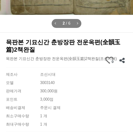
2
/
6
목판본 기묘신간 춘방장판 전운옥편(全韻玉
篇)2책완질
목판본 기묘신간 춘방장판 전운옥편(全韻玉篇)2책완질(조선시대)
0
제조사
조선시대
모델
3003140
판매가격
300,000원
포인트
3,000점
배송비결제
주문시 결제
최소구매수량
1 개
최대구매수량
1 개