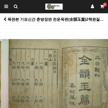
0
목판본 기묘신간 춘방장판 전운옥편(全韻玉篇)2책완질 > 고서적