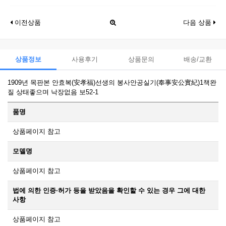
이전상품
다음 상품
상품정보
사용후기
상품문의
배송/교환
1909년 목판본 안효복(安孝福)선생의 봉사안공실기(奉事安公實紀)1책완
질 상태좋으며 낙장없음 보52-1
품명
상품페이지 참고
모델명
상품페이지 참고
법에 의한 인증·허가 등을 받았음을 확인할 수 있는 경우 그에 대한
사항
상품페이지 참고