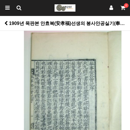
0
1909년 목판본 안효복(安孝福)선생의 봉사안공실기(奉事安公實紀)1책완질 > 고서적