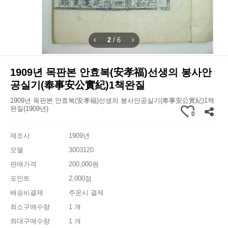
2
/
6
1909년 목판본 안효복(安孝福)선생의 봉사안
공실기(奉事安公實紀)1책완질
1909년 목판본 안효복(安孝福)선생의 봉사안공실기(奉事安公實紀)1책
완질(1909년)
0
제조사
1909년
모델
3003120
판매가격
200,000원
포인트
2,000점
배송비결제
주문시 결제
최소구매수량
1 개
최대구매수량
1 개