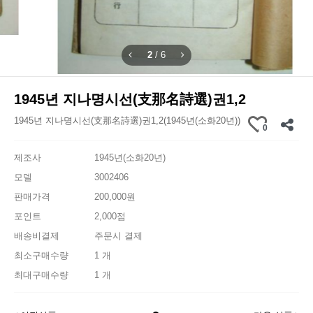
2
/
6
1945년 지나명시선(支那名詩選)권1,2
1945년 지나명시선(支那名詩選)권1,2(1945년(소화20년))
0
제조사
1945년(소화20년)
모델
3002406
판매가격
200,000원
포인트
2,000점
배송비결제
주문시 결제
최소구매수량
1 개
최대구매수량
1 개