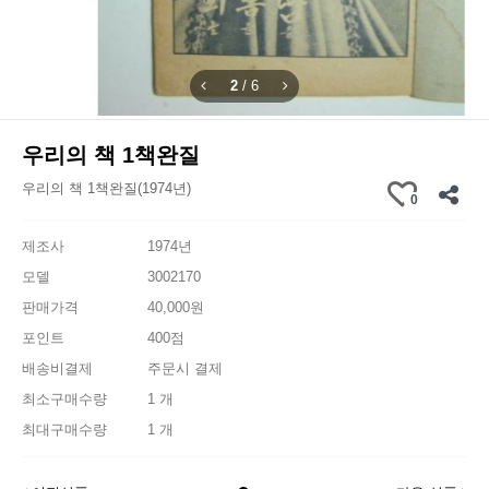
2
/
6
우리의 책 1책완질
우리의 책 1책완질(1974년)
0
제조사
1974년
모델
3002170
판매가격
40,000원
포인트
400점
배송비결제
주문시 결제
최소구매수량
1 개
최대구매수량
1 개