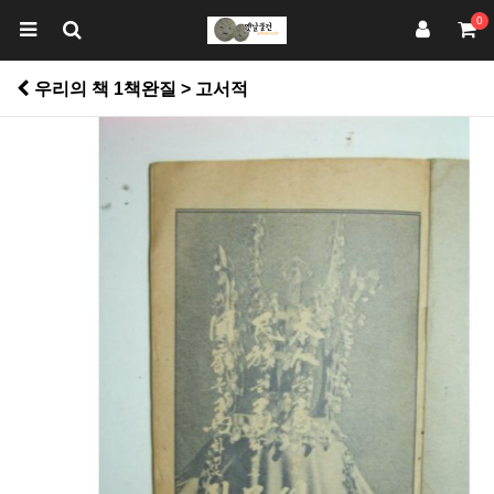
0
우리의 책 1책완질 > 고서적